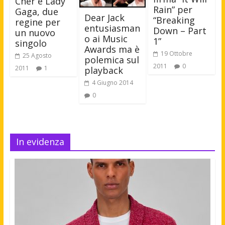
Cher e Lady
Rain” per
Gaga, due
Dear Jack
“Breaking
regine per
entusiasman
Down – Part
un nuovo
o ai Music
1”
singolo
Awards ma è
19 Ottobre
25 Agosto
polemica sul
2011
0
2011
1
playback
4 Giugno 2014
0
In evidenza