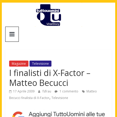
Salta
al
contenuto
Tuttouomini
News,
Tv,
Cinema,
Motori,
Magazine
Televisione
gay
I finalisti di X-Factor –
news
Matteo Becucci
e
la
17 Aprile 2009
fsfrau
1 commento
Matteo
moda
,
Becucci finalista di X-Factor
Televisione
maschile