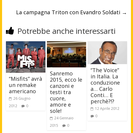
La campagna Triton con Evandro Soldati
→
Potrebbe anche interessarti
“The Voice”
Sanremo
in Italia. La
“Misfits” avrà
2015, ecco le
conduzione
un remake
canzoni e
a… Carlo
americano
testi tra
Conti… E
cuore,
26 Giugno
perchè?!?
amore e
2012
0
12 Aprile 2012
sole!
0
24 Gennaio
2015
0