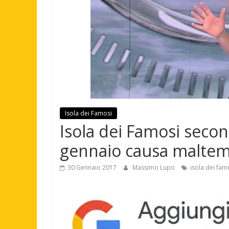
Isola dei Famosi
Isola dei Famosi seco
gennaio causa malte
30 Gennaio 2017
Massimo Lupo
isola dei fam