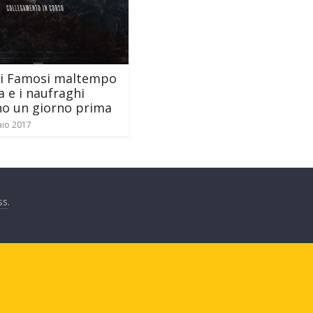
ei Famosi maltempo
a e i naufraghi
o un giorno prima
aio 2017
ss
.