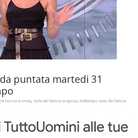
nda puntata martedi 31
mpo
,
,
osi non va in onda
isola dei famosi sospesa
maltempo isola dei famosi