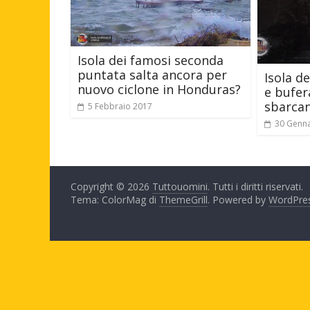
Isola dei famosi seconda
puntata salta ancora per
Isola d
nuovo ciclone in Honduras?
e bufer
sbarcan
5 Febbraio 2017
30 Genn
Copyright © 2026
Tuttouomini
. Tutti i diritti riservati.
Tema: ColorMag di
ThemeGrill
. Powered by
WordPre