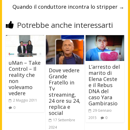
Quando il conduttore incontra lo stripper
→
Potrebbe anche interessarti
uMan – Take
L’arresto del
Control – Il
Dove vedere
marito di
reality che
Grande
Elena Ceste
non
Fratello in
e il Rebus
volevamo
Tv
DNA del
vedere
streaming,
caso Yara
24 ore su 24,
2 Maggio 2011
Gambirasio
replica e
0
29 Gennaio
social
2015
0
17 Settembre
2024