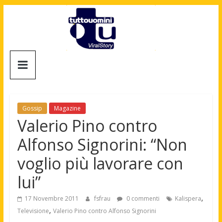
Salta
al
contenuto
Tuttouomini
News,
Tv,
Cinema,
Gossip
Magazine
Motori,
Valerio Pino contro
gay
Alfonso Signorini: “Non
news
e
voglio più lavorare con
la
lui”
moda
maschile
,
17 Novembre 2011
fsfrau
0 commenti
Kalispera
,
Televisione
Valerio Pino contro Alfonso Signorini