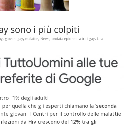
ay sono i più colpiti
,
,
,
,
,
ay
giovani gay
malattie
News
ondata epidemica tra i gay
Usa
tro l’1% degli adulti
 per quella che gli esperti chiamano la
‘seconda
te giovani. I Centri per il controllo delle malattie
infezioni da Hiv crescono del 12% tra gli