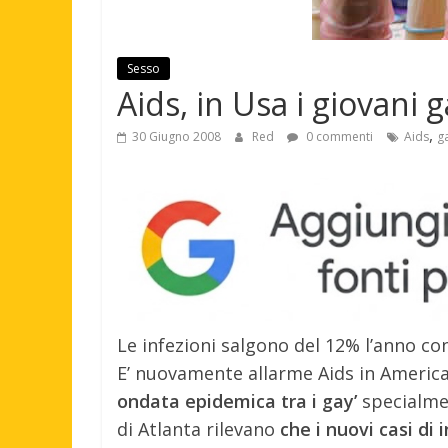
Sesso
Aids, in Usa i giovani g
,
30 Giugno 2008
Red
0 commenti
Aids
g
Le infezioni salgono del 12% l’anno con
E’ nuovamente allarme Aids in America
ondata epidemica tra i gay’
specialmen
di Atlanta rilevano
che i nuovi casi di 