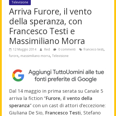
Televisione
Arriva Furore, il vento
della speranza, con
Francesco Testi e
Massimiliano Morra
,
12 Maggio 2014
Red
0 commenti
franceco testi
,
,
furore
massimiliano morra
Televisione
Dal 14 maggio in prima serata su Canale 5
arriva la fiction “
Furore, il vento della
speranza
” con un cast di attori d’eccezione:
Giuliana De Sio,
Francesco Testi
, Stefano