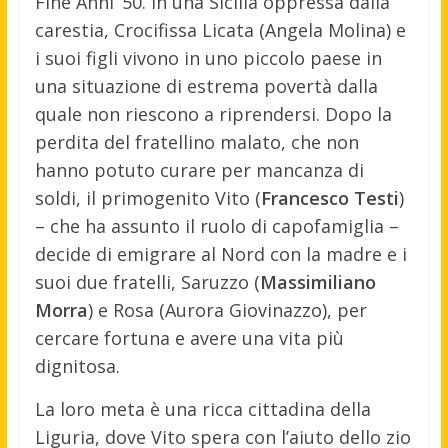
Fine Anni ’50. In una Sicilia oppressa dalla
carestia, Crocifissa Licata (Angela Molina) e
i suoi figli vivono in uno piccolo paese in
una situazione di estrema povertà dalla
quale non riescono a riprendersi. Dopo la
perdita del fratellino malato, che non
hanno potuto curare per mancanza di
soldi, il primogenito Vito (
Francesco Testi
)
– che ha assunto il ruolo di capofamiglia –
decide di emigrare al Nord con la madre e i
suoi due fratelli, Saruzzo (
Massimiliano
Morra
) e Rosa (Aurora Giovinazzo), per
cercare fortuna e avere una vita più
dignitosa.
La loro meta è una ricca cittadina della
Liguria, dove Vito spera con l’aiuto dello zio