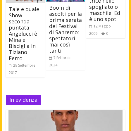
trice nello
spogliatoio
Boom di
Tale e quale
maschile! Ed
ascolti per la
Show
è uno spot!
prima serata
seconda
del Festival
12 Maggio
puntata
di Sanremo:
Angelucci è
2009
0
spettatori
Mina e
mai così
Bisciglia in
tanti
Tiziano
Ferro
7 Febbraio
2024
29 Settembre
2017
In evidenza