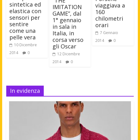
“THE
sintetica ed
viaggiava a
IMITATION
elastica con
160
GAME”, dal
sensori per
chilometri
1° gennaio
sentire
orari
in sala in
come una
Italia, in
7 Gennaio
pelle vera
corsa verso
2014
0
10 Dicembre
gli Oscar
2014
0
12 Dicembre
2014
0
In evidenza