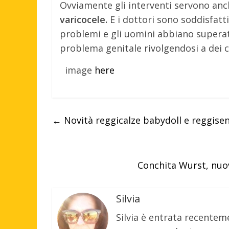
Ovviamente gli interventi servono anc
varicocele.
E i dottori sono soddisfatti 
problemi e gli uomini abbiano superato
problema genitale rivolgendosi a dei cen
image
here
←
Novità reggicalze babydoll e reggiseni
Conchita Wurst, nuov
Silvia
Silvia è entrata recenteme