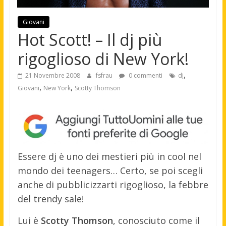
Giovani
Hot Scott! – Il dj più
rigoglioso di New York!
,
21 Novembre 2008
fsfrau
0 commenti
dj
,
,
Giovani
New York
Scotty Thomson
Essere dj è uno dei mestieri più in cool nel
mondo dei teenagers… Certo, se poi scegli
anche di pubblicizzarti rigoglioso, la febbre
del trendy sale!
Lui è
Scotty Thomson
, conosciuto come il