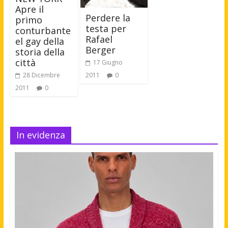
Apre il
Perdere la
primo
testa per
conturbante
Rafael
el gay della
Berger
storia della
città
17 Giugno
2011
0
28 Dicembre
2011
0
In evidenza