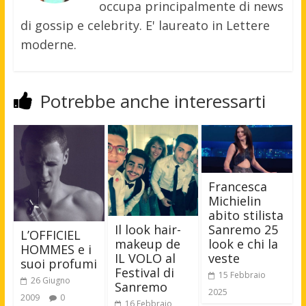
occupa principalmente di news
di gossip e celebrity. E' laureato in Lettere
moderne.
Potrebbe anche interessarti
Francesca
Michielin
abito stilista
Il look hair-
Sanremo 25
L’OFFICIEL
makeup de
look e chi la
HOMMES e i
IL VOLO al
veste
suoi profumi
Festival di
15 Febbraio
26 Giugno
Sanremo
2025
2009
0
16 Febbraio