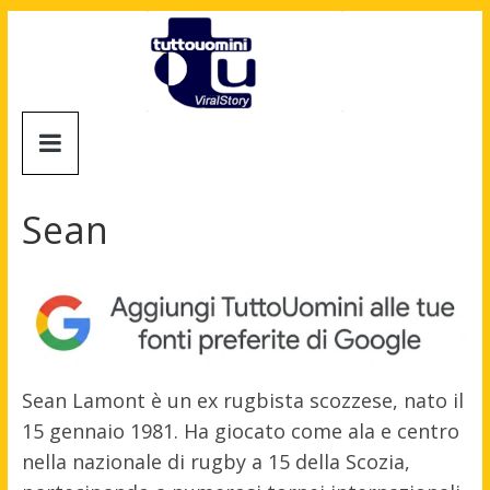
Salta
al
contenuto
Tuttouomini
News,
Tv,
Sean
Cinema,
Motori,
gay
news
e
la
moda
Sean Lamont è un ex rugbista scozzese, nato il
maschile
15 gennaio 1981. Ha giocato come ala e centro
nella nazionale di rugby a 15 della Scozia,