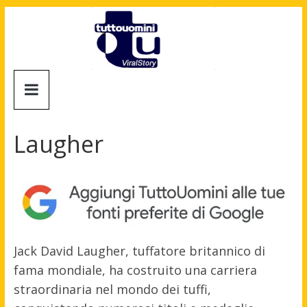
Salta
al
contenuto
Tuttouomini
News,
Tv,
Laugher
Cinema,
Motori,
gay
news
e
la
moda
Jack David Laugher, tuffatore britannico di
maschile
fama mondiale, ha costruito una carriera
straordinaria nel mondo dei tuffi,