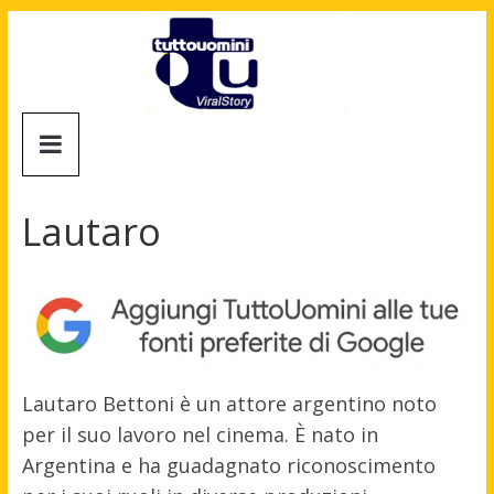
Salta
al
contenuto
Tuttouomini
News,
Tv,
Lautaro
Cinema,
Motori,
gay
news
e
la
moda
Lautaro Bettoni è un attore argentino noto
maschile
per il suo lavoro nel cinema. È nato in
Argentina e ha guadagnato riconoscimento