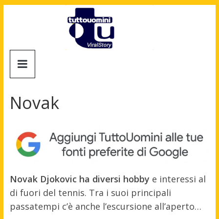
Salta
al
contenuto
Tuttouomini
News,
Tv,
Novak
Cinema,
Motori,
gay
news
e
la
moda
Novak Djokovic ha diversi hobby
e interessi al
maschile
di fuori del tennis. Tra i suoi principali
passatempi c’è anche l’escursione all’aperto…