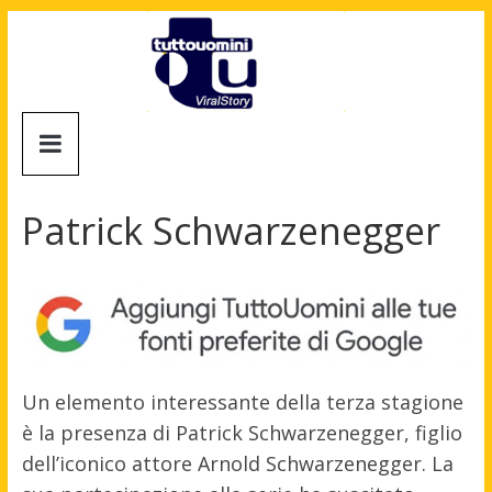
Salta
al
contenuto
Tuttouomini
News,
Tv,
Patrick Schwarzenegger
Cinema,
Motori,
gay
news
e
la
moda
Un elemento interessante della terza stagione
maschile
è la presenza di Patrick Schwarzenegger, figlio
dell’iconico attore Arnold Schwarzenegger. La