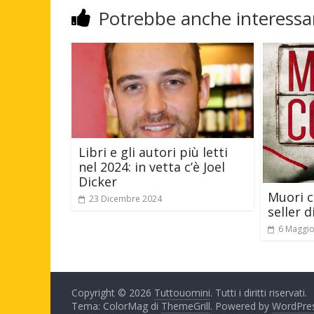
Potrebbe anche interessar
Libri e gli autori più letti
nel 2024: in vetta c’è Joel
Dicker
Muori c
23 Dicembre 2024
seller 
6 Maggi
Copyright © 2026
Tuttouomini
. Tutti i diritti riservati.
Tema: ColorMag di
ThemeGrill
. Powered by
WordPre