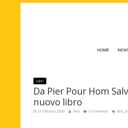
Salta
al
contenuto
Tuttouomini
HOME
NEW
News,
Tv,
Cinema,
Motori,
Libri
gay
Da Pier Pour Hom Salv
news
e
nuovo libro
la
,
moda
21 Ottobre 2009
Red
0 commenti
libri
P
maschile