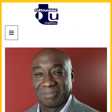
Salta
al
contenuto
Tuttouomini
News,
Tv,
Cinema,
Motori,
gay
news
e
la
moda
maschile