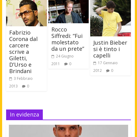
Rocco
Fabrizio
Siffredi: “Fui
Corona dal
molestato
Justin Bieber
carcere
da un prete”
si è tinto i
scrive a
capelli
24 Giugno
Giletti,
17 Gennaio
D’Urso e
2011
0
Brindani
2012
0
3 Febbraio
2013
0
In evidenza