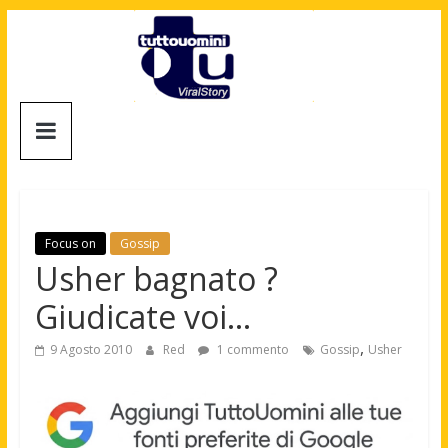
Salta
al
contenuto
Tuttouomini
News,
Tv,
Cinema,
Motori,
Focus on
Gossip
gay
Usher bagnato ?
news
Giudicate voi…
e
la
,
9 Agosto 2010
Red
1 commento
Gossip
Usher
moda
maschile