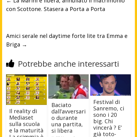
←
La Marini è libera, annullato il matrimonio
con Scottone. Stasera a Porta a Porta
Amici serale nel daytime forte lite tra Emma e
Briga
→
Potrebbe anche interessarti
Festival di
Baciato
Sanremo, ci
Il reality di
dall’avversari
sono i 20
Mediaset
o durante
big. Chi
sulla scuola
una partita,
vincerà ? E’
e la maturità
si libera
già toto-
La scimmia è