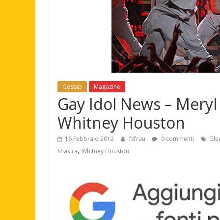
Gossip
Magazine
Gay Idol News – Meryl 
Whitney Houston
16 Febbraio 2012
fsfrau
0 commenti
Gle
,
Shakira
Whitney Houston