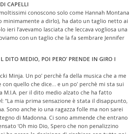
DI CAPELLI
he moltissimi conoscono solo come Hannah Montana
 minimamente a dirlo), ha dato un taglio netto ai
olo ieri l’avevamo lasciata che leccava vogliosa una
troviamo con un taglio che la fa sembrare Jennifer
IL DITO MEDIO, POI PERO’ PRENDE IN GIRO I
cki Minja. Un po’ perchè fa della musica che a me
 con quello che dice… e un po’ perchè mi sta sui
a M.I.A. per il dito medio alzato che ha fatto
l: “La mia prima sensazione è stata il disappunto,
na. Sono anche io una ragazza folle ma non sarei
sostegno di Madonna. Ci sono ammende che entrano
ensato ‘Oh mio Dio, Spero che non penalizzino