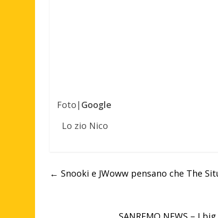
Foto|
Google
Lo zio Nico
←
Snooki e JWoww pensano che The Sit
SANREMO NEWS – I big el