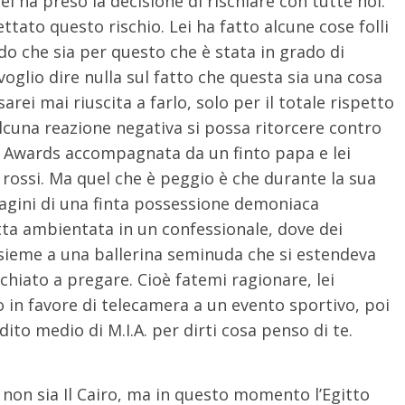
lei ha preso la decisione di rischiare con tutte noi.
tato questo rischio. Lei ha fatto alcune cose folli
do che sia per questo che è stata in grado di
oglio dire nulla sul fatto che questa sia una cosa
rei mai riuscita a farlo, solo per il totale rispetto
cuna reazione negativa si possa ritorcere contro
my Awards accompagnata da un finto papa e lei
e rossi. Ma quel che è peggio è che durante la sua
agini di una finta possessione demoniaca
ta ambientata in un confessionale, dove dei
ssieme a una ballerina seminuda che si estendeva
chiato a pregare. Cioè fatemi ragionare, lei
o in favore di telecamera a un evento sportivo, poi
 dito medio di M.I.A. per dirti cosa penso di te.
 non sia Il Cairo, ma in questo momento l’Egitto