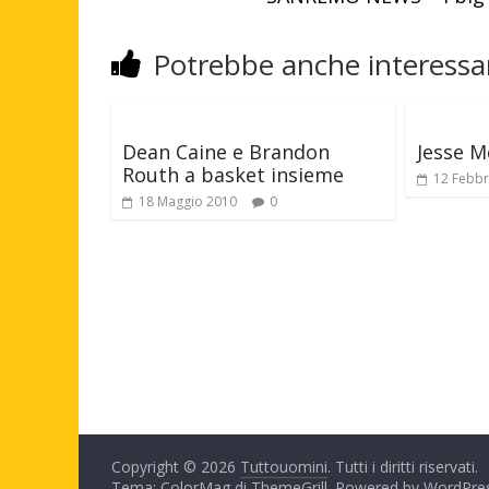
Potrebbe anche interessar
Dean Caine e Brandon
Jesse M
Routh a basket insieme
12 Febbr
18 Maggio 2010
0
Copyright © 2026
Tuttouomini
. Tutti i diritti riservati.
Tema: ColorMag di
ThemeGrill
. Powered by
WordPre