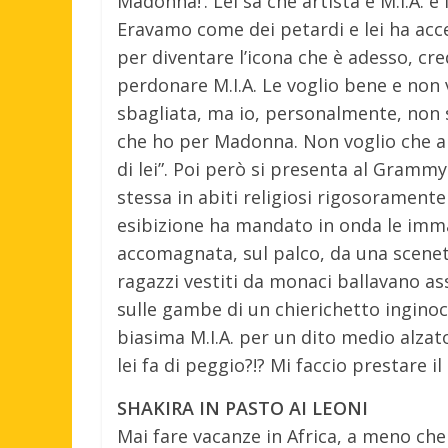
Madonna!’. Lei sa che artista è M.I.A. e 
Eravamo come dei petardi e lei ha accet
per diventare l’icona che è adesso, cre
perdonare M.I.A. Le voglio bene e non v
sbagliata, ma io, personalmente, non sa
che ho per Madonna. Non voglio che al
di lei”. Poi però si presenta al Gram
stessa in abiti religiosi rigosorament
esibizione ha mandato in onda le imm
accomagnata, sul palco, da una scenet
ragazzi vestiti da monaci ballavano a
sulle gambe di un chierichetto inginoc
biasima M.I.A. per un dito medio alzat
lei fa di peggio?!? Mi faccio prestare il
SHAKIRA IN PASTO AI LEONI
Mai fare vacanze in Africa, a meno che