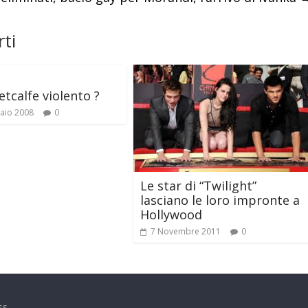
ti
etcalfe violento ?
aio 2008
0
Le star di “Twilight”
lasciano le loro impronte a
Hollywood
7 Novembre 2011
0
ss
.