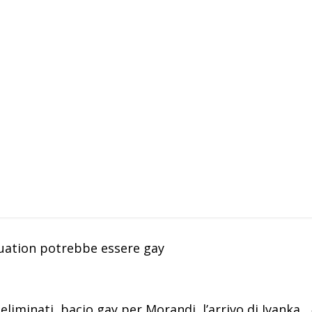
uation potrebbe essere gay
iminati, bacio gay per Morandi, l’arrivo di Ivanka