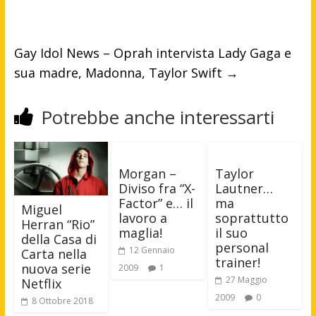
Gay Idol News – Oprah intervista Lady Gaga e
sua madre, Madonna, Taylor Swift
→
Potrebbe anche interessarti
Morgan –
Taylor
Diviso fra “X-
Lautner…
Factor” e… il
ma
Miguel
lavoro a
soprattutto
Herran “Rio”
maglia!
il suo
della Casa di
personal
12 Gennaio
Carta nella
trainer!
nuova serie
2009
1
27 Maggio
Netflix
2009
0
8 Ottobre 2018