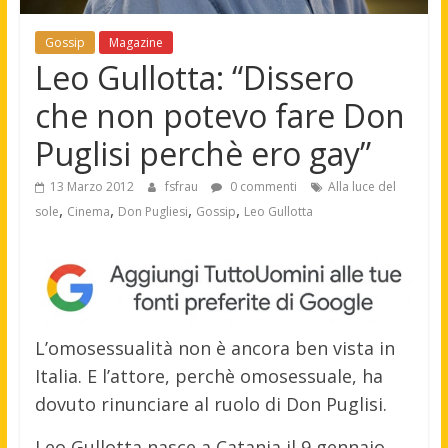
Gossip
Magazine
Leo Gullotta: “Dissero
che non potevo fare Don
Puglisi perchè ero gay”
13 Marzo 2012
fsfrau
0 commenti
Alla luce del
,
,
,
,
sole
Cinema
Don Pugliesi
Gossip
Leo Gullotta
L’omosessualità non è ancora ben vista in
Italia. E l’attore, perchè omosessuale, ha
dovuto rinunciare al ruolo di Don Puglisi.
Leo Gullotta nasce a Catania il 9 gennaio