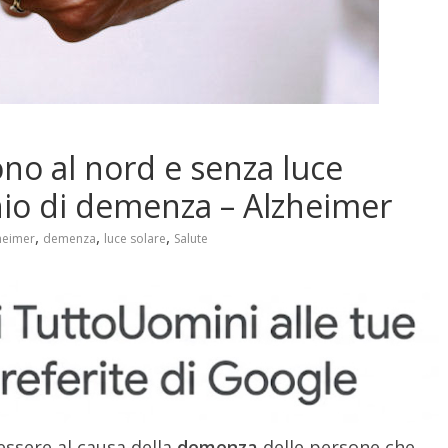
no al nord e senza luce
chio di demenza – Alzheimer
,
,
,
heimer
demenza
luce solare
Salute
ssere al causa della
demenza
delle persone che