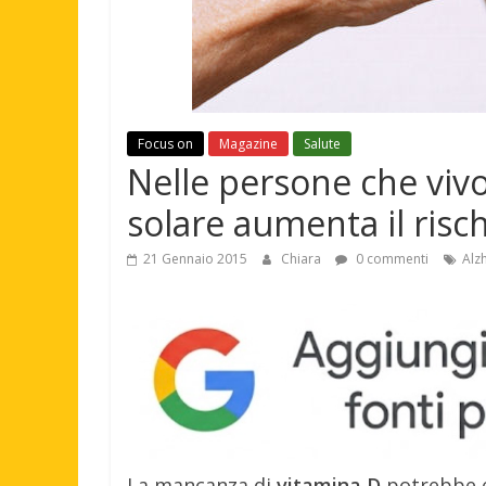
Focus on
Magazine
Salute
Nelle persone che vivo
solare aumenta il ris
21 Gennaio 2015
Chiara
0 commenti
Alz
La mancanza di
vitamina D
potrebbe e