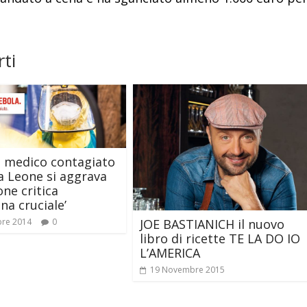
ti
il medico contagiato
ra Leone si aggrava
one critica
na cruciale’
JOE BASTIANICH il nuovo
bre 2014
0
libro di ricette TE LA DO IO
L’AMERICA
19 Novembre 2015