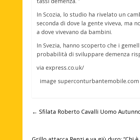
tassi demenza. ”
In Scozia, lo studio ha rivelato un cam
seconda di dove la gente viveva, ma n
a dove vivevano da bambini.
In Svezia, hanno scoperto che i gemell
probabilità di sviluppare demenza risp
via express.co.uk/
image
superconturbantemobile.com
←
Sfilata Roberto Cavalli Uomo Autunno
Grillo attacca Renzi e va giù duro: “Chi