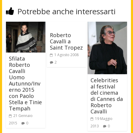
Potrebbe anche interessarti
Roberto
Cavalli a
Saint Tropez
1 Agosto 2008
Sfilata
2
Roberto
Cavalli
Uomo
Celebrities
Autunno/Inv
al festival
erno 2015
del cinema
con Paolo
di Cannes da
Stella e Tinie
Roberto
Tempah
Cavalli
21 Gennaio
19 Maggio
2015
0
2013
0