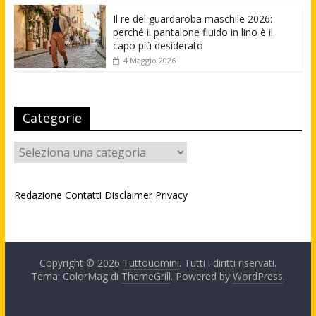
Il re del guardaroba maschile 2026:
perché il pantalone fluido in lino è il
capo più desiderato
4 Maggio 2026
Categorie
Categorie
Redazione
Contatti
Disclaimer
Privacy
Copyright © 2026
Tuttouomini
. Tutti i diritti riservati.
Tema: ColorMag di
ThemeGrill
. Powered by
WordPress
.