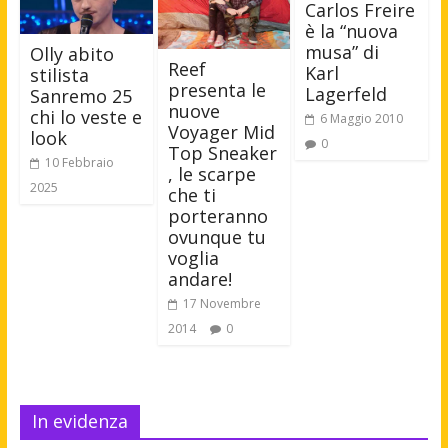
Carlos Freire
è la “nuova
musa” di
Olly abito
​Reef
Karl
stilista
presenta le
Lagerfeld
Sanremo 25
nuove
chi lo veste e
6 Maggio 2010
Voyager Mid
look
0
Top Sneaker​
10 Febbraio
, le scarpe
2025
che ​ti
porteranno
ovunque tu
voglia
andare!
17 Novembre
2014
0
In evidenza