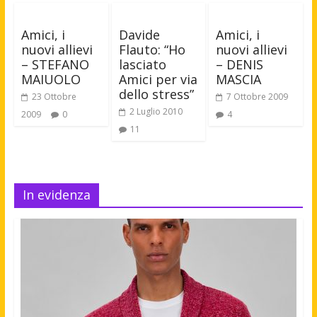
Amici, i
Davide
Amici, i
nuovi allievi
Flauto: “Ho
nuovi allievi
– STEFANO
lasciato
– DENIS
MAIUOLO
Amici per via
MASCIA
dello stress”
23 Ottobre
7 Ottobre 2009
2 Luglio 2010
2009
0
4
11
In evidenza