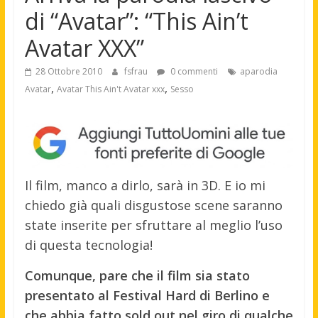
di “Avatar”: “This Ain’t
Avatar XXX”
28 Ottobre 2010
fsfrau
0 commenti
aparodia
,
,
Avatar
Avatar This Ain't Avatar xxx
Sesso
Il film, manco a dirlo, sarà in 3D. E io mi
chiedo già quali disgustose scene saranno
state inserite per sfruttare al meglio l’uso
di questa tecnologia!
Comunque, pare che il film sia stato
presentato al Festival Hard di Berlino e
che abbia fatto sold out nel giro di qualche