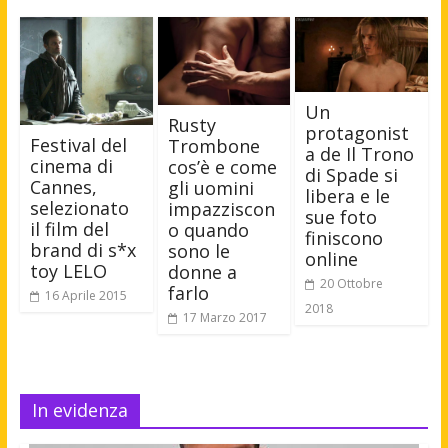
Un
Rusty
protagonist
Festival del
Trombone
a de Il Trono
cinema di
cos’è e come
di Spade si
Cannes,
gli uomini
libera e le
selezionato
impazziscon
sue foto
il film del
o quando
finiscono
brand di s*x
sono le
online
toy LELO
donne a
20 Ottobre
farlo
16 Aprile 2015
2018
17 Marzo 2017
In evidenza