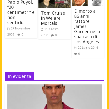
Pablo Puyol,
“20
E’ morto a
centimetri” e
Tom Cruise
86 anni
non
in We are
l’attore
sentirli….
Mortals
James
27 Novembre
31 Agosto
Garner nella
2009
0
2012
0
sua casa di
Los Angeles
20 Luglio 2014
0
In evidenza