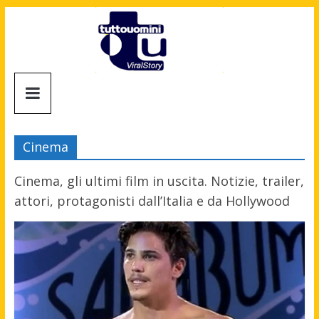
Salta
al
contenuto
Tuttouomini
News,
Tv,
Cinema
Cinema,
Motori,
Cinema, gli ultimi film in uscita. Notizie, trailer,
gay
attori, protagonisti dall’Italia e da Hollywood
news
e
la
moda
maschile