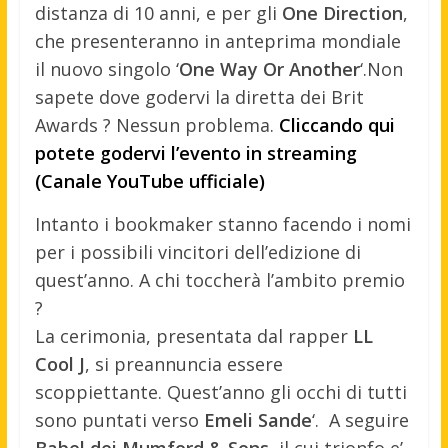
distanza di 10 anni, e per gli
One Direction
,
che presenteranno in anteprima mondiale
il nuovo singolo ‘
One Way Or Another
‘.
Non
sapete dove godervi la diretta dei Brit
Awards ? Nessun problema.
Cliccando qui
potete godervi l’evento in streaming
(Canale YouTube ufficiale)
Intanto i bookmaker stanno facendo i nomi
per i possibili vincitori dell’edizione di
quest’anno. A chi toccherà l’ambito premio
?
La cerimonia, presentata dal rapper
LL
Cool J
, si preannuncia essere
scoppiettante. Quest’anno gli occhi di tutti
sono puntati verso
Emeli Sande
‘. A seguire
Babel dei Mumford & Sons
, il cui trionfo e’