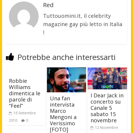
Red
Tuttouomini.it, il celebrity
magazine gay più letto in Italia
!
Potrebbe anche interessarti
Robbie
Williams
dimentica le
I Dear Jack in
Una fan
parole di
concerto su
intervista
“Feel”
Canale 5
Marco
16 Settembre
sabato 15
Mengoni a
novembre
2010
0
Verissimo
12 Novembre
[FOTO]