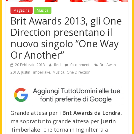
Magazine
Musica
Brit Awards 2013, gli One
Direction presentano il
nuovo singolo “One Way
Or Another”
20 Febbraio 2013
Red
0 commenti
Brit Awards
,
,
,
2013
Justin Timberlake
Musica
One Direction
Grande attesa per i
Brit Awards da Londra
,
ma soprattutto grande attesa per
Justin
Timberlake
, che torna in Inghilterra a