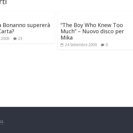
ti
a Bonanno supererà
“The Boy Who Knew Too
Carta?
Much” – Nuovo disco per
Mika
o 2008
23
24 Settembre 2009
0
ss
.