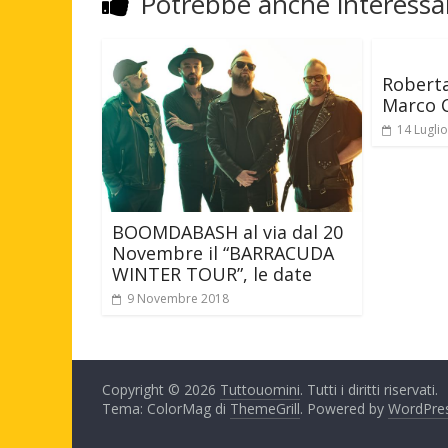
Potrebbe anche interessar
Robert
Marco 
14 Lugli
BOOMDABASH al via dal 20
Novembre il “BARRACUDA
WINTER TOUR”, le date
9 Novembre 2018
Copyright © 2026
Tuttouomini
. Tutti i diritti riservati.
Tema: ColorMag di
ThemeGrill
. Powered by
WordPre