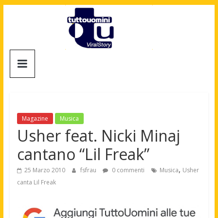
Salta
al
contenuto
Tuttouomini
News,
Tv,
Cinema,
Motori,
Magazine
Musica
gay
Usher feat. Nicki Minaj
news
cantano “Lil Freak”
e
la
,
25 Marzo 2010
fsfrau
0 commenti
Musica
Usher
moda
canta Lil Freak
maschile