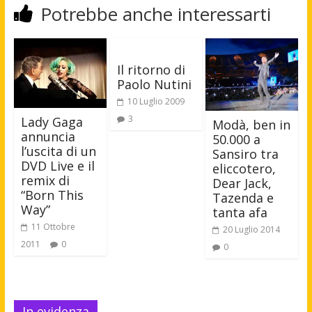
Potrebbe anche interessarti
Il ritorno di
Paolo Nutini
10 Luglio 2009
3
Lady Gaga
Modà, ben in
annuncia
50.000 a
l’uscita di un
Sansiro tra
DVD Live e il
eliccotero,
remix di
Dear Jack,
“Born This
Tazenda e
Way”
tanta afa
11 Ottobre
20 Luglio 2014
2011
0
0
In evidenza