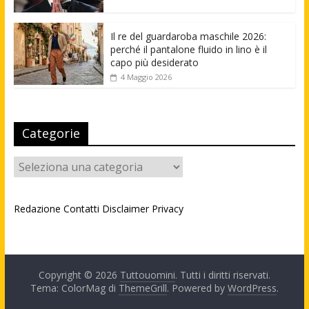
Il re del guardaroba maschile 2026:
perché il pantalone fluido in lino è il
capo più desiderato
4 Maggio 2026
Categorie
Categorie
Redazione
Contatti
Disclaimer
Privacy
Copyright © 2026
Tuttouomini
. Tutti i diritti riservati.
Tema: ColorMag di
ThemeGrill
. Powered by
WordPress
.