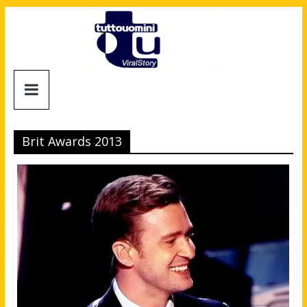
Salta
al
contenuto
Tuttouomini
News,
Tv,
Brit Awards 2013
Cinema,
Motori,
gay
news
e
la
moda
maschile