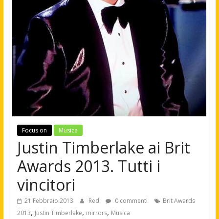
Focus on
Musica
Justin Timberlake ai Brit
Awards 2013. Tutti i
vincitori
21 Febbraio 2013
Red
0 commenti
Brit Awards
,
,
,
2013
Justin Timberlake
mirrors
Musica