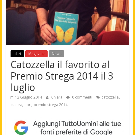
Libri
Magazine
News
Catozzella il favorito al
Premio Strega 2014 il 3
luglio
,
12 Giugno 2014
Chiara
0 commenti
catozzella
,
,
cultura
libri
premio strega 2014