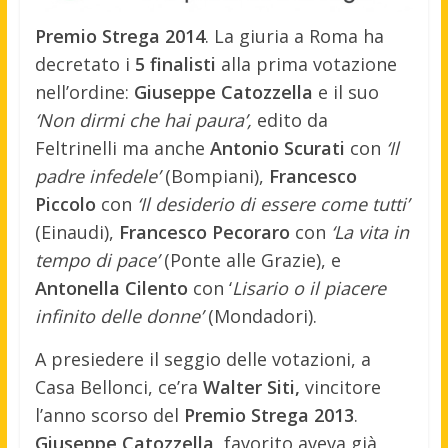
Premio Strega 2014
. La giuria a Roma ha
decretato i
5 finalisti
alla prima votazione
nell’ordine:
Giuseppe Catozzella
e il suo
‘Non dirmi che hai paura’,
edito da
Feltrinelli ma anche
Antonio Scurati
con
‘Il
padre infedele’
(Bompiani),
Francesco
Piccolo
con
‘Il desiderio di essere come tutti’
(Einaudi),
Francesco Pecoraro
con
‘La vita in
tempo di pace’
(Ponte alle Grazie), e
Antonella Cilento
con ‘
Lisario o il piacere
infinito delle donne’
(Mondadori).
A presiedere il seggio delle votazioni, a
Casa Bellonci, ce’ra
Walter Siti,
vincitore
l’anno scorso del
Premio Strega 2013
.
Giuseppe Catozzella,
favorito aveva già