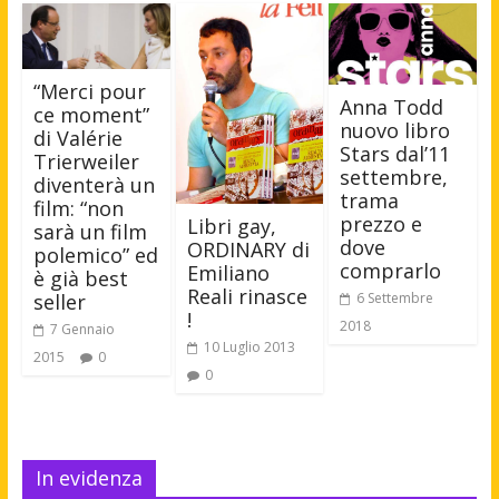
“Merci pour
Anna Todd
ce moment”
nuovo libro
di Valérie
Stars dal’11
Trierweiler
settembre,
diventerà un
trama
film: “non
prezzo e
Libri gay,
sarà un film
dove
ORDINARY di
polemico” ed
comprarlo
Emiliano
è già best
Reali rinasce
seller
6 Settembre
!
2018
7 Gennaio
10 Luglio 2013
2015
0
0
In evidenza