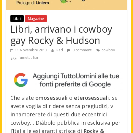
Libri
Magazine
Libri, arrivano i cowboy
gay Rocky & Hudson
11 Novembre 2013
Red
0 commenti
cowboy
,
,
gay
fumetti
libri
Che siate
omosessuali
o
eterosessuali
, se
avete voglia di ridere senza pregiudizi, vi
innamorerete di questi due eccentrici
cowboy… Diábolo pubblica in esclusiva per
l’Italia le esilaranti strisce di
Rocky &