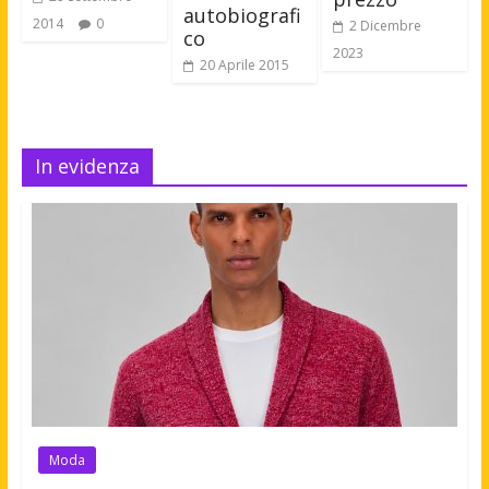
autobiografi
2014
0
2 Dicembre
co
2023
20 Aprile 2015
In evidenza
Moda