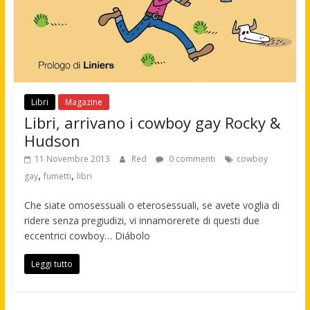
Libri
Magazine
Libri, arrivano i cowboy gay Rocky &
Hudson
11 Novembre 2013
Red
0 commenti
cowboy
,
,
gay
fumetti
libri
Che siate omosessuali o eterosessuali, se avete voglia di
ridere senza pregiudizi, vi innamorerete di questi due
eccentrici cowboy… Diábolo
Leggi tutto