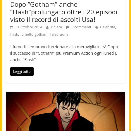
Dopo “Gotham” anche
“Flash”prolungato oltre i 20 episodi
visto il record di ascolti Usa!
,
30 Ottobre 2014
Chiara
0 commenti
Celebrità
,
,
,
flash
fumetti
gotham
Televisione
I fumetti sembrano funzionare alla meraviglia in tv! Dopo
il successo di “Gotham” (su Premium Action ogni lunedì),
anche “Flash”
Leggi tutto