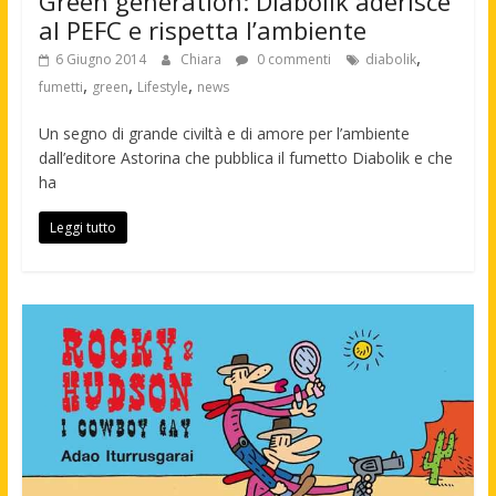
Green generation: Diabolik aderisce
al PEFC e rispetta l’ambiente
,
6 Giugno 2014
Chiara
0 commenti
diabolik
,
,
,
fumetti
green
Lifestyle
news
Un segno di grande civiltà e di amore per l’ambiente
dall’editore Astorina che pubblica il fumetto Diabolik e che
ha
Leggi tutto