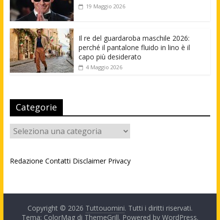
19 Maggio 2026
Il re del guardaroba maschile 2026:
perché il pantalone fluido in lino è il
capo più desiderato
4 Maggio 2026
Categorie
Categorie
Redazione
Contatti
Disclaimer
Privacy
Copyright © 2026
Tuttouomini
. Tutti i diritti riservati.
Tema: ColorMag di
ThemeGrill
. Powered by
WordPress
.