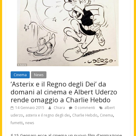
Cinema
News
‘Asterix e il Regno degli Dei’ da
domani al cinema e Albert Uderzo
rende omaggio a Charlie Hebdo
14 Gennaio 2015
Chiara
0 commenti
albert
,
,
,
,
uderzo
asterix e il regno degli dei
Charlie Hebdo
Cinema
,
fumetti
news
Il 15 Gennaio esce al cinema un nuovo film d’animazione