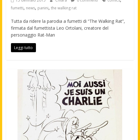
15 Gennaio 2015
Chiara
0 commenti
comics
,
,
,
fumetti
news
panini
the walking rat
Tutta da ridere la parodia a fumetti di “The Walking Rat”,
firmata dal fumettista Leo Ortolani, creatore del
personaggio Rat-Man
Leggi tutto