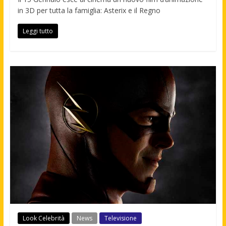
in 3D per tutta la famiglia: Asterix e il Regno
Leggi tutto
Look Celebrità
News
Televisione