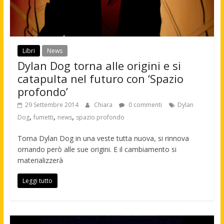
Libri
News
Dylan Dog torna alle origini e si
catapulta nel futuro con ‘Spazio
profondo’
29 Settembre 2014
Chiara
0 commenti
Dylan
,
,
,
Dog
fumetti
news
spazio profondo
Torna Dylan Dog in una veste tutta nuova, si rinnova
ornando però alle sue origini. E il cambiamento si
materializzerà
Leggi tutto