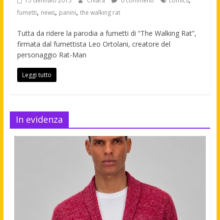
15 Gennaio 2015
Chiara
0 commenti
comics
,
,
,
fumetti
news
panini
the walking rat
Tutta da ridere la parodia a fumetti di “The Walking Rat”,
firmata dal fumettista Leo Ortolani, creatore del
personaggio Rat-Man
Leggi tutto
In evidenza