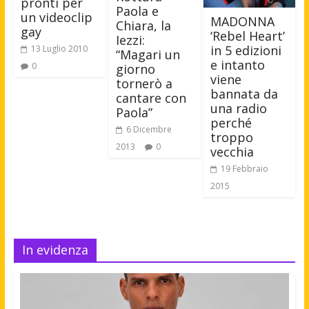
pronti per
Paola e
un videoclip
MADONNA
Chiara, la
gay
‘Rebel Heart’
Iezzi:
in 5 edizioni
13 Luglio 2010
“Magari un
e intanto
0
giorno
viene
tornerò a
bannata da
cantare con
una radio
Paola”
perché
6 Dicembre
troppo
2013
0
vecchia
19 Febbraio
2015
In evidenza