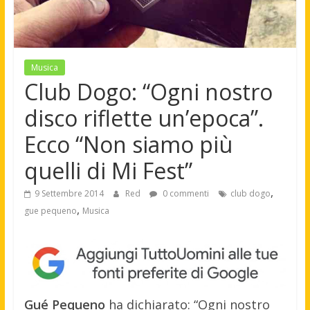
Musica
Club Dogo: “Ogni nostro
disco riflette un’epoca”.
Ecco “Non siamo più
quelli di Mi Fest”
,
9 Settembre 2014
Red
0 commenti
club dogo
,
gue pequeno
Musica
Gué Pequeno
ha dichiarato: “Ogni nostro