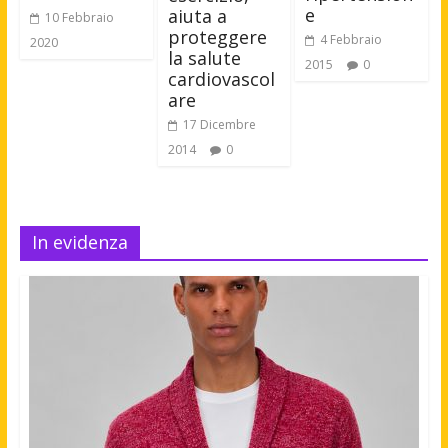
e
aiuta a
10 Febbraio
proteggere
4 Febbraio
2020
la salute
2015
0
cardiovascol
are
17 Dicembre
2014
0
In evidenza