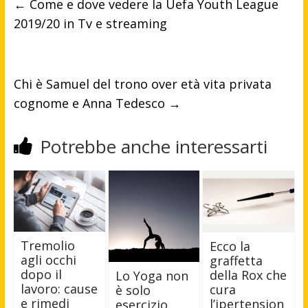
←
Come e dove vedere la Uefa Youth League
2019/20 in Tv e streaming
Chi è Samuel del trono over età vita privata
cognome e Anna Tedesco
→
Potrebbe anche interessarti
Tremolio
Ecco la
agli occhi
graffetta
dopo il
della Rox che
Lo Yoga non
lavoro: cause
cura
è solo
e rimedi
l’ipertension
esercizio,