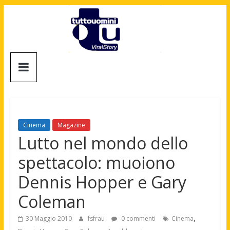
Salta
al
contenuto
Tuttouomini
News,
Tv,
Cinema,
Motori,
Cinema
Magazine
gay
Lutto nel mondo dello
news
spettacolo: muoiono
e
la
Dennis Hopper e Gary
moda
Coleman
maschile
,
30 Maggio 2010
fsfrau
0 commenti
Cinema