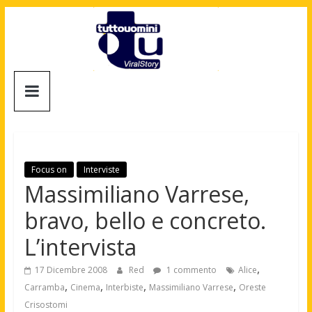
Salta
al
contenuto
Tuttouomini
News,
Tv,
Cinema,
Motori,
Focus on
Interviste
gay
Massimiliano Varrese,
news
bravo, bello e concreto.
e
la
L’intervista
moda
maschile
,
17 Dicembre 2008
Red
1 commento
Alice
,
,
,
,
Carramba
Cinema
Interbiste
Massimiliano Varrese
Oreste
Crisostomi