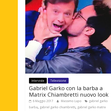
Interviste
Televisione
Gabriel Garko con la barba a
Matrix Chiambretti nuovo look
6 Maggio 2017
Massimo Lupo
gabriel garko
,
,
barba
gabriel garko chiambretti
gabriel garko matrix