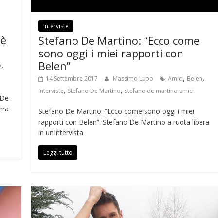
Interviste
 è
Stefano De Martino: “Ecco come
sono oggi i miei rapporti con
Belen”
,
o
,
,
14 Settembre 2017
Massimo Lupo
Amici
Belen
,
,
Interviste
Stefano De Martino
stefano de martino amici
 De
era
Stefano De Martino: “Ecco come sono oggi i miei
rapporti con Belen”. Stefano De Martino a ruota libera
in un’intervista
Leggi tutto