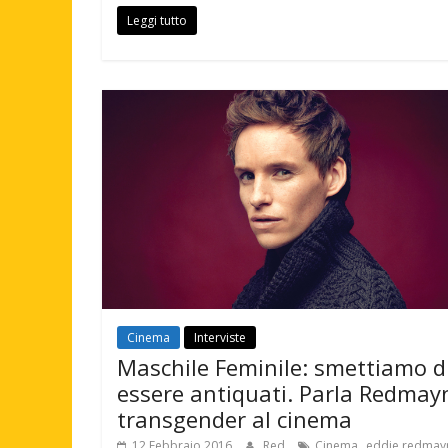
Leggi tutto
Cinema
Interviste
Maschile Feminile: smettiamo d
essere antiquati. Parla Redmay
transgender al cinema
,
12 Febbraio 2016
Red
Cinema
eddie redmay