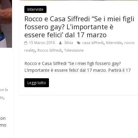
Interviste
Rocco e Casa Siffredi “Se i miei figli
fossero gay? L’importante è
essere felici’ dal 17 marzo
,
,
15 Marzo 2016
Silvia
casa siffredi
Interviste
rocco
,
,
reality
Rocco Siffredi
Televisione
Rocco e Casa Siffredi “Se i miei figli fossero gay?
L’importante è essere felici’ dal 17 marzo. Partirà il 17
Leggi tutto
on le
,
ste
son
uomo