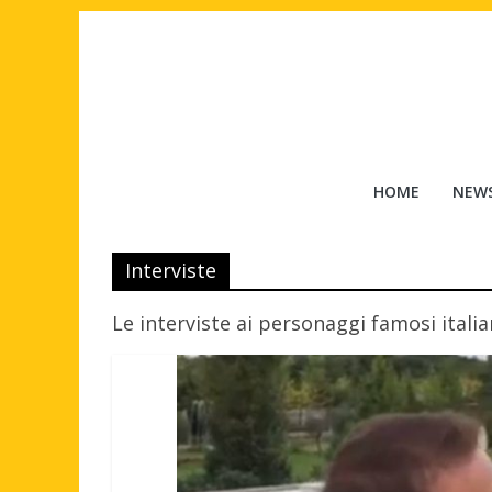
Salta
al
contenuto
Tuttouomini
HOME
NEW
News,
Tv,
Interviste
Cinema,
Motori,
Le interviste ai personaggi famosi italia
gay
news
e
la
moda
maschile