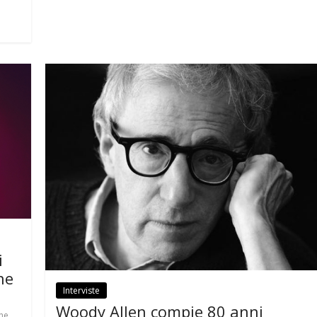
i
ne
Interviste
Woody Allen compie 80 anni
,
ne