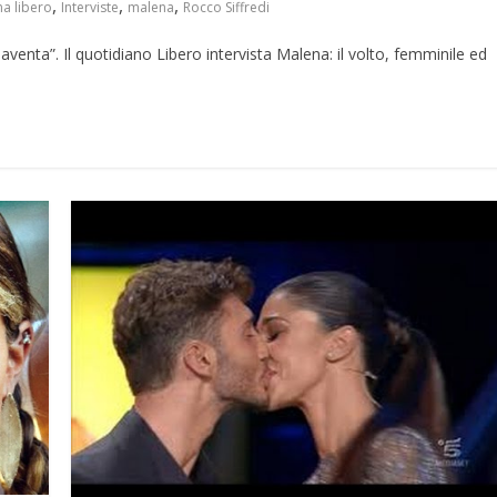
,
,
,
na libero
Interviste
malena
Rocco Siffredi
aventa”. Il quotidiano Libero intervista Malena: il volto, femminile ed