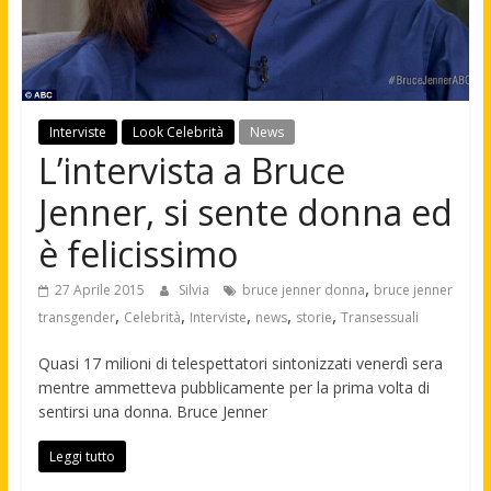
Interviste
Look Celebrità
News
L’intervista a Bruce
Jenner, si sente donna ed
è felicissimo
,
27 Aprile 2015
Silvia
bruce jenner donna
bruce jenner
,
,
,
,
,
transgender
Celebrità
Interviste
news
storie
Transessuali
Quasi 17 milioni di telespettatori sintonizzati venerdì sera
mentre ammetteva pubblicamente per la prima volta di
sentirsi una donna. Bruce Jenner
Leggi tutto