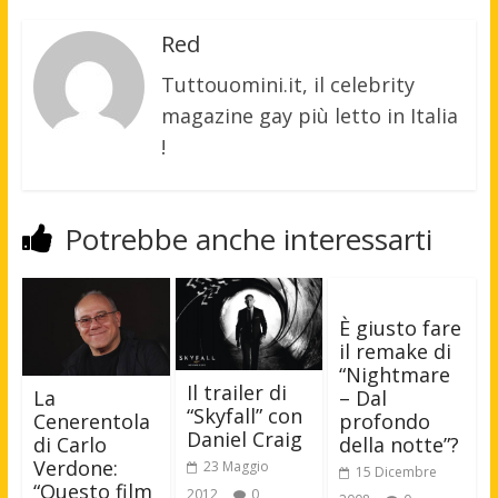
Red
Tuttouomini.it, il celebrity
magazine gay più letto in Italia
!
Potrebbe anche interessarti
È giusto fare
il remake di
“Nightmare
Il trailer di
– Dal
La
“Skyfall” con
profondo
Cenerentola
Daniel Craig
della notte”?
di Carlo
Verdone:
23 Maggio
15 Dicembre
“Questo film
2012
0