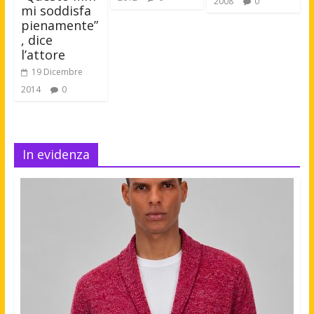
2008
0
mi soddisfa
pienamente”
, dice
l’attore
19 Dicembre
2014
0
In evidenza