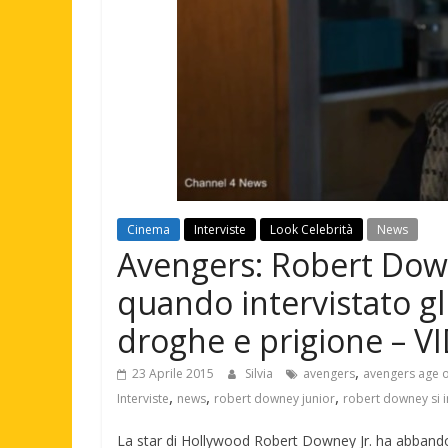
Cinema
Interviste
Look Celebrità
News
Avengers: Robert Downe
quando intervistato gl
droghe e prigione – V
,
23 Aprile 2015
Silvia
avengers
avengers age o
,
,
,
Interviste
news
robert downey junior
robert downey si i
La star di Hollywood Robert Downey Jr. ha abbandon