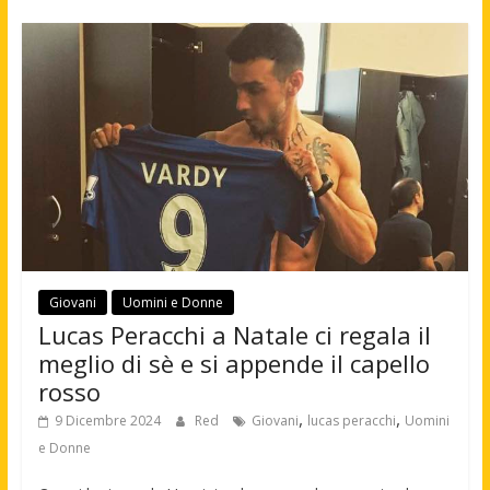
Giovani
Uomini e Donne
Lucas Peracchi a Natale ci regala il
meglio di sè e si appende il capello
rosso
,
,
9 Dicembre 2024
Red
Giovani
lucas peracchi
Uomini
e Donne