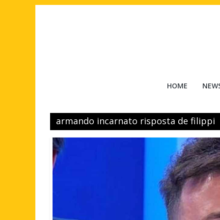
Salta
al
contenuto
Tuttouomini
HOME
NEW
News,
Tv,
armando incarnato risposta de filippi
Cinema,
Motori,
gay
news
e
la
moda
maschile