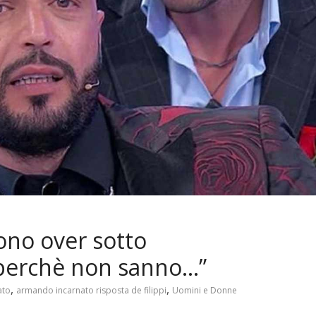
ono over sotto
 perchè non sanno…”
,
,
ato
armando incarnato risposta de filippi
Uomini e Donne