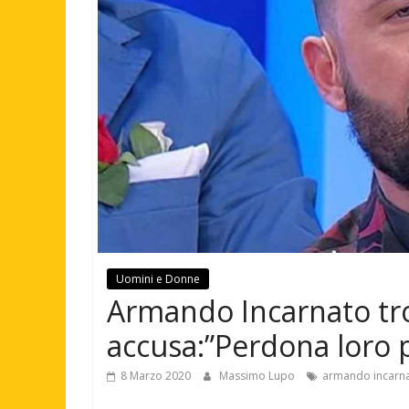
Uomini e Donne
Armando Incarnato tr
accusa:”Perdona loro
8 Marzo 2020
Massimo Lupo
armando incarn