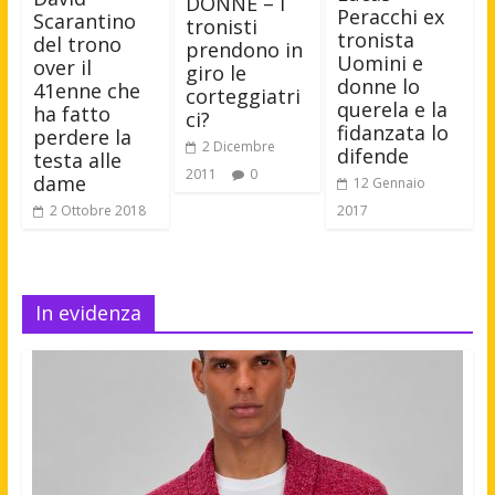
DONNE – I
Peracchi ex
Scarantino
tronisti
tronista
del trono
prendono in
Uomini e
over il
giro le
donne lo
41enne che
corteggiatri
querela e la
ha fatto
ci?
fidanzata lo
perdere la
2 Dicembre
difende
testa alle
2011
0
dame
12 Gennaio
2017
2 Ottobre 2018
In evidenza