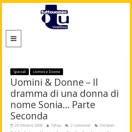
Salta
al
contenuto
Tuttouomini
News,
Tv,
Cinema,
Motori,
Speciali
Uomini e Donne
gay
Uomini & Donne – Il
news
dramma di una donna di
e
la
nome Sonia… Parte
moda
Seconda
maschile
20 Ottobre 2008
fsfrau
2 commenti
Christian