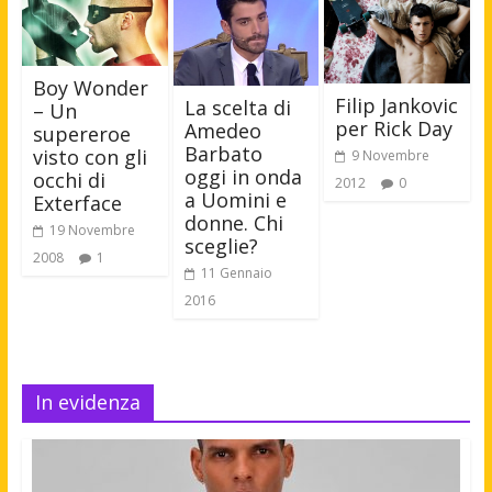
Boy Wonder
Filip Jankovic
La scelta di
– Un
per Rick Day
Amedeo
supereroe
Barbato
visto con gli
9 Novembre
oggi in onda
occhi di
2012
0
a Uomini e
Exterface
donne. Chi
19 Novembre
sceglie?
2008
1
11 Gennaio
2016
In evidenza