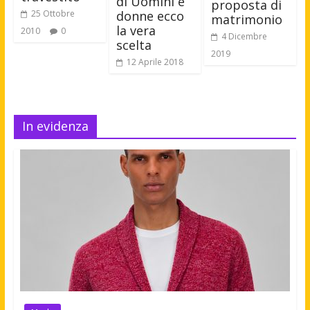
di Uomini e
proposta di
25 Ottobre
donne ecco
matrimonio
la vera
2010
0
4 Dicembre
scelta
2019
12 Aprile 2018
In evidenza