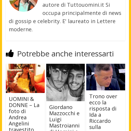
autore di Tuttouomini.it Si
occupa principalmente di news
di gossip e celebrity. E' laureato in Lettere
moderne.
Potrebbe anche interessarti
Trono over
UOMINI &
ecco la
DONNE – La
Giordano
risposta di
foto di
Mazzocchi e
Ida a
Andrea
Luigi
Riccardo
Angelini
Mastroianni
sulla
travestito